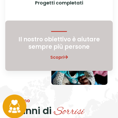
Progetti completati
Il nostro obiettivo è aiutare
sempre più persone
Scopri
Chi siamo
25 anni di
Sorrisi