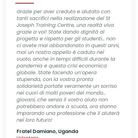
Grazie per aver creduto e aiutato con
L’appro
tanti sacrifici nella realizzazione del St
bello. 
Joseph Training Centre, una realtà viva
necessi
grazie a voi! State dando dignità al
ingenti
progetto e rispetto per gli studenti... non
Procedi
ci avete mai abbandonato in questi anni,
confron
mai un nostro appello è caduto nel
ci si m
vuoto, anche in tempi difficili durante la
contatt
pandemia e questa crisi economica
Fratel
globale. State facendo un’opera
Volontar
stupenda, con la vostra pronta
solidarietà portate veramente un sorriso
nei cuori di molti poveri del mondo...
giovani, che senza il vostro aiuto non
potrebbero andare a scuola, ora stanno
imparando una professione che li aiuterà
nel loro futuro!
Fratel Damiano, Uganda